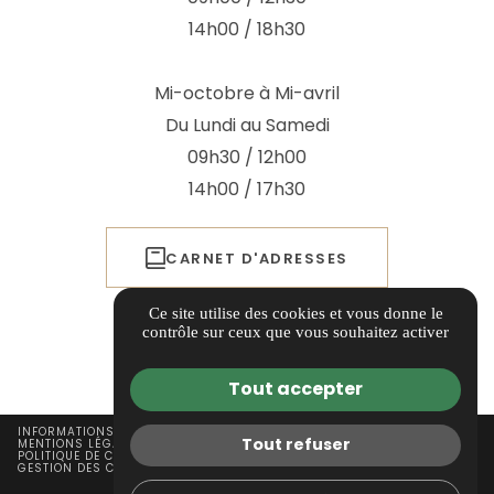
14h00 / 18h30
Mi-octobre à Mi-avril
Du Lundi au Samedi
09h30 / 12h00
14h00 / 17h30
CARNET D'ADRESSES
Ce site utilise des cookies et vous donne le
ITINÉRAIRE
contrôle sur ceux que vous souhaitez activer
Tout accepter
INFORMATIONS COMPLÉMENTAIRES
Tout refuser
MENTIONS LÉGALES
POLITIQUE DE CONFIDENTIALITÉ
GESTION DES COOKIES